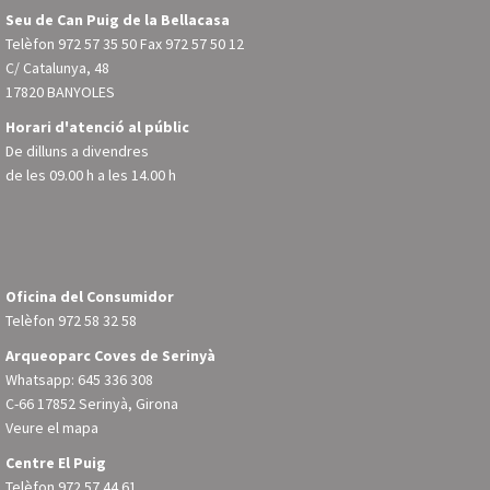
Seu de Can Puig de la Bellacasa
Telèfon
972 57 35 50
Fax 972 57 50 12
C/ Catalunya, 48
17820 BANYOLES
Horari d'atenció al públic
De dilluns a divendres
de les 09.00 h a les 14.00 h
Oficina del Consumidor
Telèfon
972 58 32 58
Arqueoparc Coves de Serinyà
Whatsapp: 645 336 308
C-66 17852 Serinyà, Girona
Veure el mapa
Centre El Puig
Telèfon
972 57 44 61