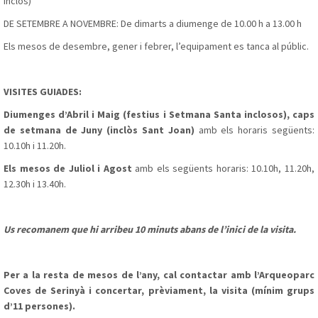
inclòs)
DE SETEMBRE A NOVEMBRE: De dimarts a diumenge de 10.00 h a 13.00 h
Els mesos de desembre, gener i febrer, l’equipament es tanca al públic.
VISITES GUIADES:
Diumenges d’Abril i Maig (festius i Setmana Santa inclosos), caps
de setmana de Juny (inclòs Sant Joan)
amb els horaris següents:
10.10h i 11.20h.
Els mesos de Juliol i Agost
amb els següents horaris: 10.10h, 11.20h,
12.30h i 13.40h.
Us recomanem que hi arribeu 10 minuts abans de l’inici de la visita.
Per a la resta de mesos de l’any, cal contactar amb l’Arqueoparc
Coves de Serinyà i concertar, prèviament, la visita (mínim grups
d’11 persones).