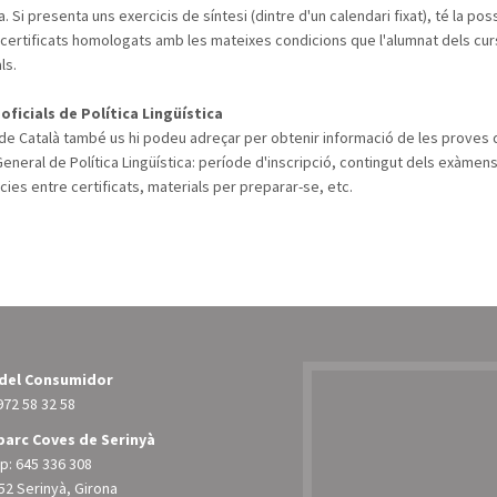
. Si presenta uns exercicis de síntesi (dintre d'un calendari fixat), té la poss
 certificats homologats amb les mateixes condicions que l'alumnat dels cu
ls.
oficials de Política Lingüística
 de Català també us hi podeu adreçar per obtenir informació de les proves 
General de Política Lingüística: període d'inscripció, contingut dels exàmens
cies entre certificats, materials per preparar-se, etc.
 del Consumidor
972 58 32 58
arc Coves de Serinyà
: 645 336 308
52 Serinyà, Girona