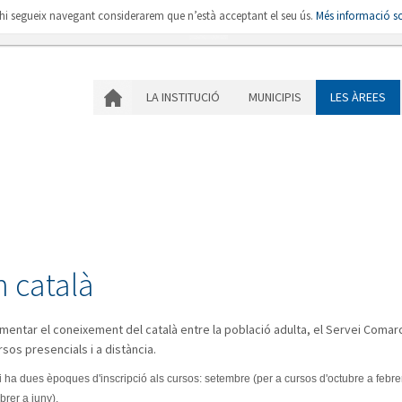
i hi segueix navegant considerarem que n’està acceptant el seu ús.
Més informació so
LA INSTITUCIÓ
MU
LA INSTITUCIÓ
MUNICIPIS
LES ÀREES
 català
gmentar el coneixement del català entre la població adulta, el Servei Comar
sos presencials i a distància.
i ha dues èpoques d'inscripció als cursos: setembre (per a cursos d'octubre a febrer
brer a juny).