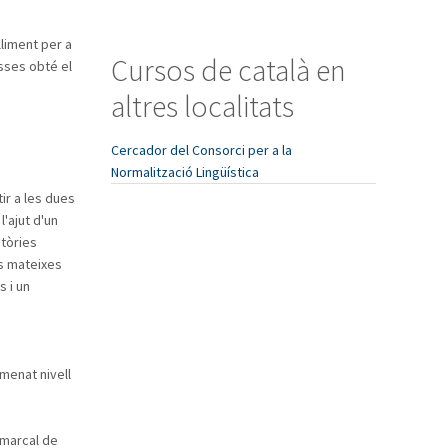
liment per a
Cursos de català en
asses obté el
altres localitats
Cercador del Consorci per a la
Normalització Lingüística
tir a les dues
'ajut d'un
atòries
es mateixes
s i un
menat nivell
omarcal de