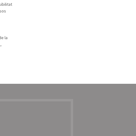
ibilitat
rsos
de la
,