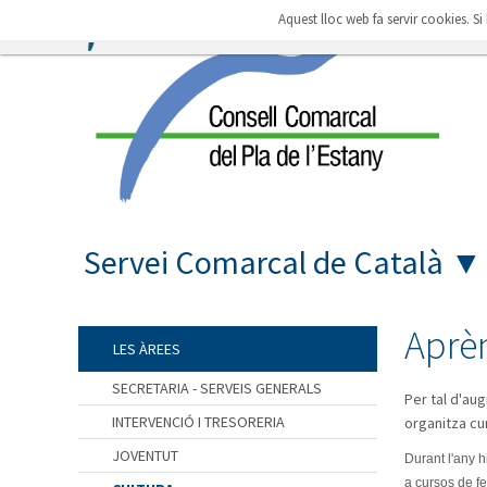
Aquest lloc web fa servir cookies. S
Servei Comarcal de Català
▼
Aprèn
LES ÀREES
SECRETARIA - SERVEIS GENERALS
Per tal d'au
INTERVENCIÓ I TRESORERIA
organitza cur
JOVENTUT
Durant l'any h
a cursos de fe