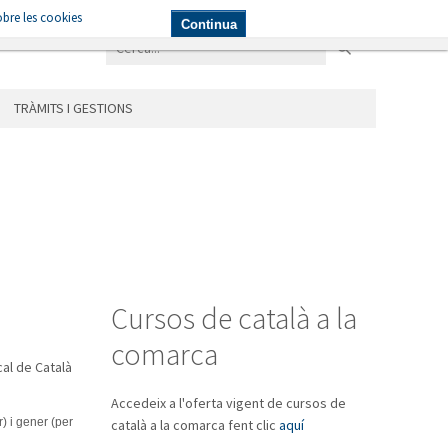
bre les cookies
NICIPIS
LES ÀREES
TRÀMITS I GESTIONS
Continua
TRÀMITS I GESTIONS
Cursos de català a la
comarca
cal de Català
Accedeix a l'oferta vigent de cursos de
) i gener (per
català a la comarca fent clic
aquí