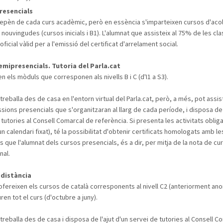
resencials
depèn de cada curs acadèmic, però en essència s'imparteixen cursos d'acol
nouvingudes (cursos inicials i B1). L'alumnat que assisteix al 75% de les cl
 oficial vàlid per a l'emissió del certificat d'arrelament social.
emipresencials. Tutoria del Parla.cat
n els mòduls que corresponen als nivells B i C (d'I1 a S3).
treballa des de casa en l'entorn virtual del Parla.cat, però, a més, pot assis
ssions presencials que s'organitzaran al llarg de cada període, i disposa de l
 tutories al Consell Comarcal de referència. Si presenta les activitats oblig
un calendari fixat), té la possibilitat d'obtenir certificats homologats amb l
 que l'alumnat dels cursos presencials, és a dir, per mitja de la nota de cur
nal.
 distància
fereixen els cursos de català corresponents al nivell C2 (anteriorment ano
ren tot el curs (d'octubre a juny).
 treballa des de casa i disposa de l'ajut d'un servei de tutories al Consell C