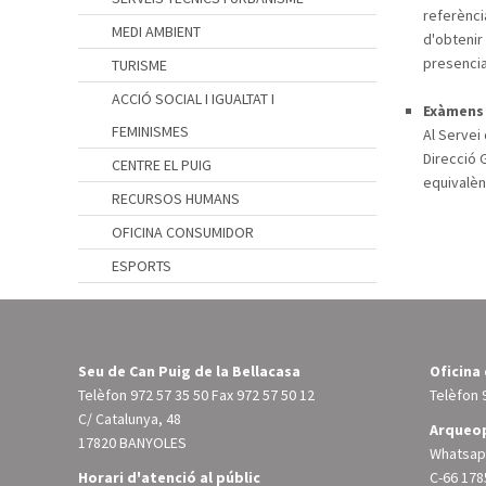
referència
MEDI AMBIENT
d'obtenir
presencia
TURISME
ACCIÓ SOCIAL I IGUALTAT I
Exàmens 
FEMINISMES
Al Servei
Direcció 
CENTRE EL PUIG
equivalèn
RECURSOS HUMANS
OFICINA CONSUMIDOR
ESPORTS
Seu de Can Puig de la Bellacasa
Oficina
Telèfon
972 57 35 50
Fax 972 57 50 12
Telèfon
C/ Catalunya, 48
Arqueop
17820 BANYOLES
Whatsapp
Horari d'atenció al públic
C-66 178