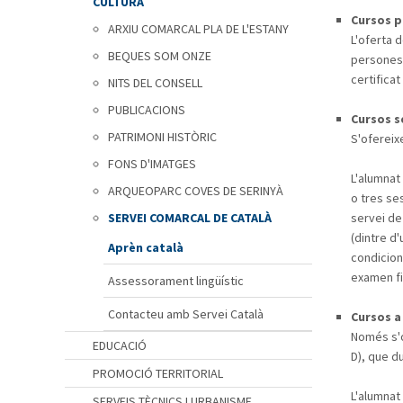
CULTURA
Cursos p
ARXIU COMARCAL PLA DE L'ESTANY
L'oferta 
BEQUES SOM ONZE
persones 
certificat
NITS DEL CONSELL
PUBLICACIONS
Cursos s
PATRIMONI HISTÒRIC
S'ofereixe
FONS D'IMATGES
L'alumnat 
ARQUEOPARC COVES DE SERINYÀ
o tres se
SERVEI COMARCAL DE CATALÀ
servei de
(dintre d'
Aprèn català
condicions
examen fi
Assessorament lingüístic
Contacteu amb Servei Català
Cursos a
Només s'o
EDUCACIÓ
D), que du
PROMOCIÓ TERRITORIAL
L'alumnat
SERVEIS TÈCNICS I URBANISME