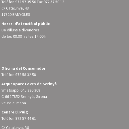
Telèfon
972 57 35 50
Fax 972 57 50 12
C/ Catalunya, 48
17820 BANYOLES
Horari d'atenció al públic
De dilluns a divendres
de les 09.00 h a les 14.00 h
Oficina del Consumidor
Telèfon
972 58 32 58
Arqueoparc Coves de Serinyà
Whatsapp: 645 336 308
C-66 17852 Serinyà, Girona
Veure el mapa
Centre El Puig
Telèfon
972 57 44 61
C/ Catalunya, 36